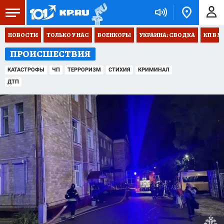
НОВОСТИ
ТОЛЬКО У НАС
ВОЕНКОРЫ
УКРАИНА: СВОДКА
КП В М
ПРОИСШЕСТВИЯ
КАТАСТРОФЫ
ЧП
ТЕРРОРИЗМ
СТИХИЯ
КРИМИНАЛ
ДТП