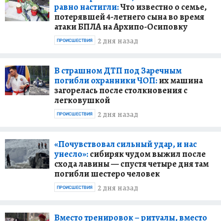
равно настигли:
Что известно о семье,
потерявшей 4-летнего сына во время
атаки БПЛА на Архипо-Осиповку
2 дня назад
ПРОИСШЕСТВИЯ
В страшном ДТП под Заречным
погибли охранники ЧОП:
их машина
загорелась после столкновения с
легковушкой
2 дня назад
ПРОИСШЕСТВИЯ
«Почувствовал сильный удар, и нас
унесло»:
сибиряк чудом выжил после
схода лавины — спустя четыре дня там
погибли шестеро человек
2 дня назад
ПРОИСШЕСТВИЯ
Вместо тренировок – ритуалы, вместо