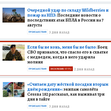
Очередной удар по складу Wildberries и
пожар на НПЗ:
Последние новости о
последствиях атак БПЛА в России на 7
августа
3 дня назад
ПРОИСШЕСТВИЯ
Если бы не конь, меня бы не было:
Боец
СВО признался, что спасло его в схватке
с медведем, когда в него ударила
молния
2 дня назад
ПРОИСШЕСТВИЯ
ЭКСКЛЮЗИВ KP.RU
«Считаем дату жёсткой посадки вторым
днём рождения»:
экипаж самолёта
Cessna 182 рассказал, как выживал три
дня в тайге
3 дня назад
ПРОИСШЕСТВИЯ