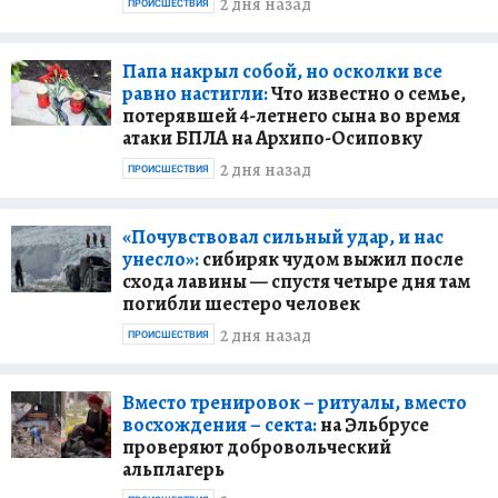
2 дня назад
ПРОИСШЕСТВИЯ
Папа накрыл собой, но осколки все
равно настигли:
Что известно о семье,
потерявшей 4-летнего сына во время
атаки БПЛА на Архипо-Осиповку
2 дня назад
ПРОИСШЕСТВИЯ
«Почувствовал сильный удар, и нас
унесло»:
сибиряк чудом выжил после
схода лавины — спустя четыре дня там
погибли шестеро человек
2 дня назад
ПРОИСШЕСТВИЯ
Вместо тренировок – ритуалы, вместо
восхождения – секта:
на Эльбрусе
проверяют добровольческий
альплагерь