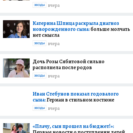
вчера
ЗВЕЗДЫ
Катерина Шпица раскрыла диагноз
новорожденного сына:
больше молчать
нет смысла
вчера
ЗВЕЗДЫ
Дочь Розы Сябитовой сильно
располнела после родов
вчера
ЗВЕЗДЫ
Иван Стебунов показал годовалого
сына:
Герман в стильном костюме
вчера
ЗВЕЗДЫ
«Плачу, сын прошел на бюджет!»:
Первые новости о поступлении детей