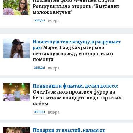
Последнее фото 79-летней Софии
Ротару вызвало оторопь: "Выглядит
моложе внучки"
вчера
ЗВЕЗДЫ
Известную телеведущую разрушает
рак:
Мария Гладких раскрыла
печальную правду и попросила о
помощи
вчера
ЗВЕЗДЫ
Подходил к фанатам, делал колесо:
Олег Газманов произвел фурор на
бесплатном концерте под открытым
небом
вчера
ЗВЕЗДЫ
Подарки от властей, калым от