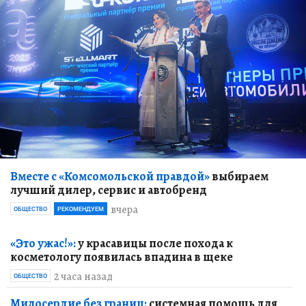
Вместе с «Комсомольской правдой»
выбираем
лучший дилер, сервис и автобренд
вчера
ОБЩЕСТВО
РЕКОМЕНДУЕМ
«Это ужас!»:
у красавицы после похода к
косметологу появилась впадина в щеке
2 часа назад
ОБЩЕСТВО
Милосердие без границ:
системная помощь для