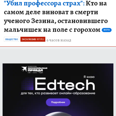
"Убил профессора страх":
Кто на
самом деле виноват в смерти
ученого Зезина, остановившего
мальчишек на поле с горохом
ФОТО
6 часов назад
ОБЩЕСТВО
ЭКСКЛЮЗИВ KP.RU