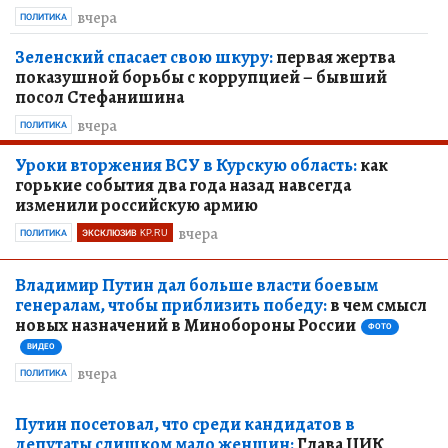
вчера
ПОЛИТИКА
Зеленский спасает свою шкуру:
первая жертва
показушной борьбы с коррупцией – бывший
посол Стефанишина
вчера
ПОЛИТИКА
Уроки вторжения ВСУ в Курскую область:
как
горькие события два года назад навсегда
изменили российскую армию
вчера
ПОЛИТИКА
ЭКСКЛЮЗИВ KP.RU
Владимир Путин дал больше власти боевым
генералам, чтобы приблизить победу:
в чем смысл
новых назначений в Минобороны России
ФОТО
ВИДЕО
вчера
ПОЛИТИКА
Путин посетовал, что среди кандидатов в
депутаты слишком мало женщин:
Глава ЦИК