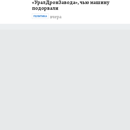
«УралДронЗавода», чью машину
подорвали
вчера
ПОЛИТИКА