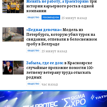
Менять не работу, а траекторию:
три
истории карьерного роста в одной
компании
25 минут назад
ОБЩЕСТВО
РЕКОМЕНДУЕМ
«Бедная девочка»:
Модель из
Петербурга, которую убил турок на
свидании, отпевали в белоснежном
гробу в Белграде
25 минут назад
ОБЩЕСТВО
Забыла, где ее дом:
в Красноярске
случайные прохожие помогли 100-
летнему ветерану труда отыскать
родных
час назад
ОБЩЕСТВО