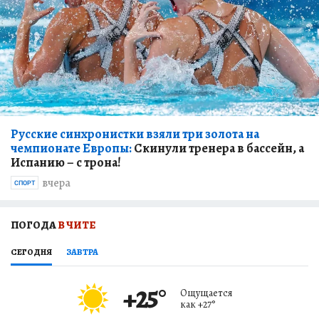
Русские синхронистки взяли три золота на
чемпионате Европы:
Скинули тренера в бассейн, а
Испанию – с трона!
вчера
СПОРТ
ПОГОДА
В ЧИТЕ
СЕГОДНЯ
ЗАВТРА
+25
°
Ощущается
как
+27
°