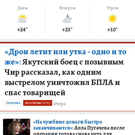
Днем
Вечером
Утром
+24
°
+25
°
+10
°
«Дрон летит или утка - одно и то
же»:
Якутский боец с позывным
Чир рассказал, как одним
выстрелом уничтожил БПЛА и
спас товарищей
вчера
ПОЛИТИКА
ЭКСКЛЮЗИВ KP.RU
«На чужбине деньги быстро
заканчиваются»:
Алла Пугачева после
операции готова снова петь для