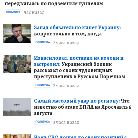
передвигаясь по подземным туннелям
час назад
ПОЛИТИКА
Запад обязательно кинет Украину:
вопрос только в том, когда
2 часа назад
ПОЛИТИКА
Изнасиловал, поставил на колени и
застрелил:
Украинский боевик
рассказал о своих чудовищных
преступлениях в Русском Поречном
2 часа назад
ПОЛИТИКА
Самый массовый удар по региону:
Что
известно об атаке БПЛА на Ярославль 6
августа
3 часа назад
ПОЛИТИКА
Боец СВО дошел до своих позиций с