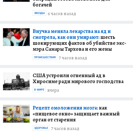
богачей
6 часов назад
ЗВЕЗДЫ
Внучка меняла лекарства на яд и
смотрела, как они умирают:
шесть
шокирующих фактов об убийстве экс-
мэра Самары Тархова и его жены
7 часов назад
ПРОИСШЕСТВИЯ
США устроили огненный ад в
Хиросиме ради мирового господства
вчера
В МИРЕ
Рецепт омоложения мозга:
как
«пищевое окно» защищает важный
орган от старения
7 часов назад
ЗДОРОВЬЕ