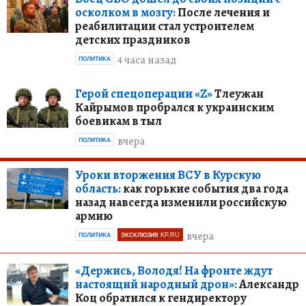
осколком в мозгу:
После лечения и
реабилитации стал устроителем
детских праздников
4 часа назад
ПОЛИТИКА
Герой спецоперации «Z»
Тлеужан
Кайрымов пробрался к украинским
боевикам в тыл
вчера
ПОЛИТИКА
Уроки вторжения ВСУ в Курскую
область:
как горькие события два года
назад навсегда изменили российскую
армию
вчера
ПОЛИТИКА
ЭКСКЛЮЗИВ KP.RU
«Держись, Володя! На фронте ждут
настоящий народный дрон»:
Александр
Коц обратился к гендиректору