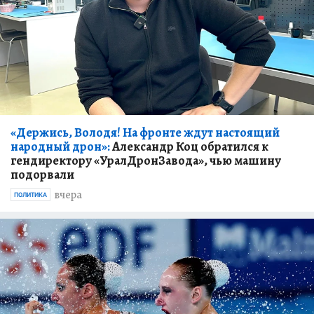
«Держись, Володя! На фронте ждут настоящий
народный дрон»:
Александр Коц обратился к
гендиректору «УралДронЗавода», чью машину
подорвали
вчера
ПОЛИТИКА