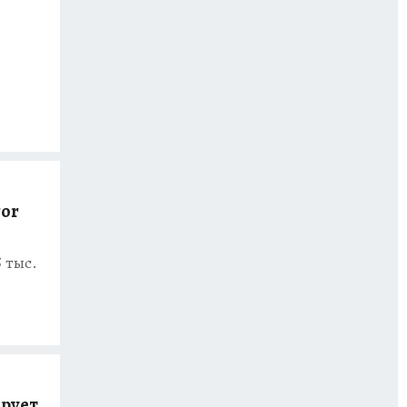
ror
 тыс.
ирует