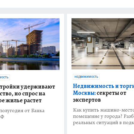
НЕДВИЖИМОСТЬ
МОСТЬ
Недвижимость и торг
тройки удерживают
Москвы:
секреты от
ство, но спрос на
экспертов
ое жилье растет
Как купить машино-мест
полугодия от Банка
помещение у города? Раз
РФ
реальных ситуаций в подк