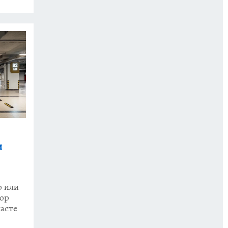
и
о или
бор
асте