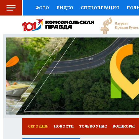
ФОТО
ВИДЕО
СПЕЦОПЕРАЦИЯ
ПОЛ
СОЦПОДДЕРЖКА
НАУКА
СПОРТ
КО
ВЫБОР ЭКСПЕРТОВ
ДОКТОР
ФИНАНС
КНИЖНАЯ ПОЛКА
ПРОГНОЗЫ НА СПОРТ
ПРЕСС-ЦЕНТР
НЕДВИЖИМОСТЬ
ТЕЛЕ
РАДИО КП
РЕКЛАМА
ТЕСТЫ
НОВОЕ 
СЕГОДНЯ:
НОВОСТИ
ТОЛЬКО У НАС
ВОЕНКОРЫ