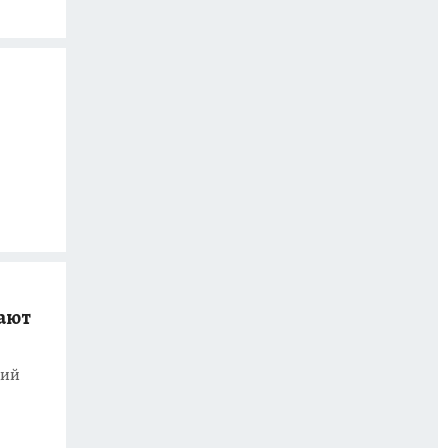
ают
ний