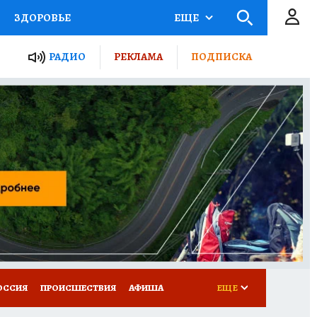
ЗДОРОВЬЕ
ЕЩЕ
ТЫ РОССИИ
РАДИО
РЕКЛАМА
ПОДПИСКА
КРЕТЫ
ПУТЕВОДИТЕЛЬ
 ЖЕЛЕЗА
ТУРИЗМ
Д ПОТРЕБИТЕЛЯ
ВСЕ О КП
ОССИЯ
ПРОИСШЕСТВИЯ
АФИША
ЕЩЕ