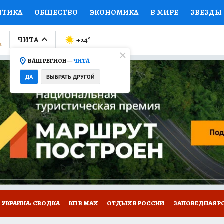
ИТИКА
ОБЩЕСТВО
ЭКОНОМИКА
В МИРЕ
ЗВЕЗДЫ
ЛУМНИСТЫ
ПРОИСШЕСТВИЯ
НАЦИОНАЛЬНЫЕ ПРОЕК
ЧИТА
+24
°
ВАШ РЕГИОН —
ЧИТА
Ы
ОТКРЫВАЕМ МИР
Я ЗНАЮ
СЕМЬЯ
ЖЕНСКИЕ СЕ
ДА
ВЫБРАТЬ ДРУГОЙ
ПРОМОКОДЫ
СЕРИАЛЫ
СПЕЦПРОЕКТЫ
ДЕФИЦИТ
ВИЗОР
КОЛЛЕКЦИИ
КОНКУРСЫ
РАБОТА У НАС
ГИ
НА САЙТЕ
УКРАИНА: СВОДКА
КП В МАХ
ОТДЫХ В РОССИИ
ЗАПОВЕДНАЯ Р