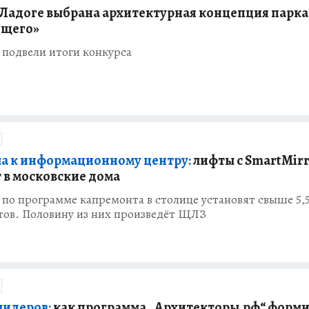
 Ладоге выбрана архитектурная концепция парка
ещего»
подвели итоги конкурса
ла к информационному центру:
лифты с SmartMir
 в московские дома
у по программе капремонта в столице установят свыше 5,5
тов. Половину из них произведёт ЩЛЗ
лидеров:
как программа „Архитекторы.рф“ форм