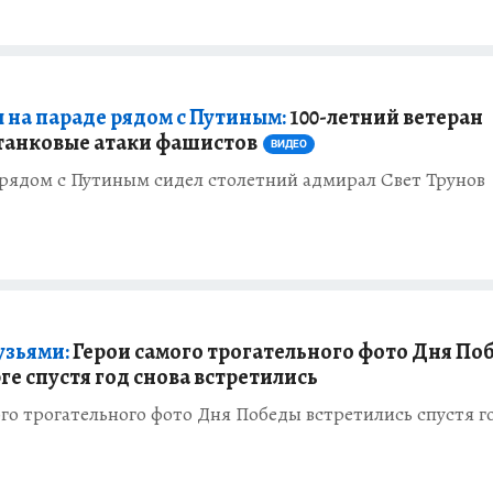
л на параде рядом с Путиным:
100-летний ветеран
танковые атаки фашистов
ВИДЕО
 рядом с Путиным сидел столетний адмирал Свет Трунов
узьями:
Герои самого трогательного фото Дня По
ге спустя год снова встретились
го трогательного фото Дня Победы встретились спустя г