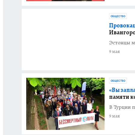
ОБЩЕСТВО
Провокац
Ивангоро
Эстонцы м
9 мая
ОБЩЕСТВО
«Вы запла
памяти к
В Турции 
9 мая