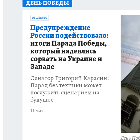
ДЕНЬ ПОБЕДЫ
ИСПЫТАНО НА СЕБЕ
ОБЩЕСТВО
Предупреждение
России подействовало:
итоги Парада Победы,
который надеялись
сорвать на Украине и
Западе
Сенатор Григорий Карасин:
Парад без техники может
послужить сценарием на
будущее
11 мая
День По