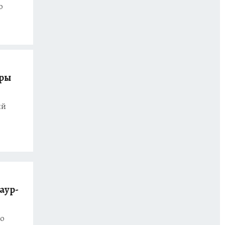
о
еры
ый
аур-
до