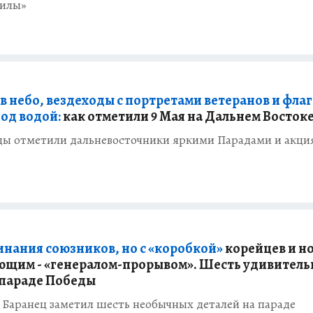
илы»
 в небо, вездеходы с портретами ветеранов и флаг
од водой:
как отметили 9 Мая на Дальнем Восток
ды отметили дальневосточники яркими Парадами и акц
инания союзников, но с «коробкой»
корейцев и н
щим - «генералом-прорывом». Шесть удивител
 параде Победы
 Баранец заметил шесть необычных деталей на параде