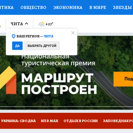
ИТИКА
ОБЩЕСТВО
ЭКОНОМИКА
В МИРЕ
ЗВЕЗДЫ
ЛУМНИСТЫ
ПРОИСШЕСТВИЯ
НАЦИОНАЛЬНЫЕ ПРОЕК
ЧИТА
+27
°
ВАШ РЕГИОН —
ЧИТА
Ы
ОТКРЫВАЕМ МИР
Я ЗНАЮ
СЕМЬЯ
ЖЕНСКИЕ СЕ
ДА
ВЫБРАТЬ ДРУГОЙ
ПРОМОКОДЫ
СЕРИАЛЫ
СПЕЦПРОЕКТЫ
ДЕФИЦИТ
ВИЗОР
КОЛЛЕКЦИИ
КОНКУРСЫ
РАБОТА У НАС
ГИ
НА САЙТЕ
УКРАИНА: СВОДКА
КП В МАХ
ОТДЫХ В РОССИИ
ЗАПОВЕДНАЯ Р