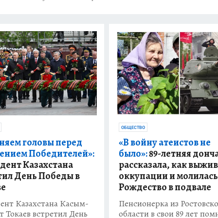
ОБЩЕСТВО
«В войну атеистов не
няем головы перед
было»:
89-летняя донч
ением Победителей»:
рассказала, как выжив
дент Казахстана
оккупации и молилась
тил День Победы в
Рождество в подвале
ве
Пенсионерка из Ростовск
ент Казахстана Касым-
области в свои 89 лет пом
 Токаев встретил День