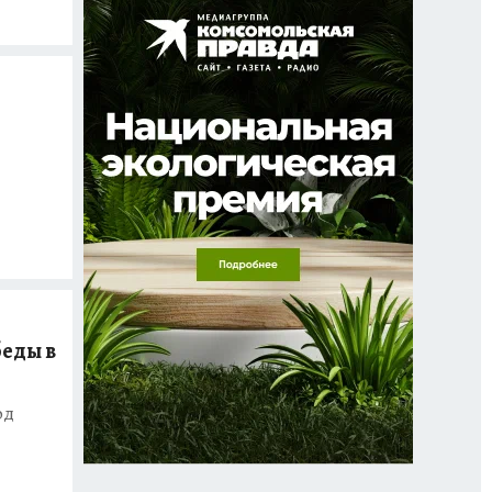
беды в
од