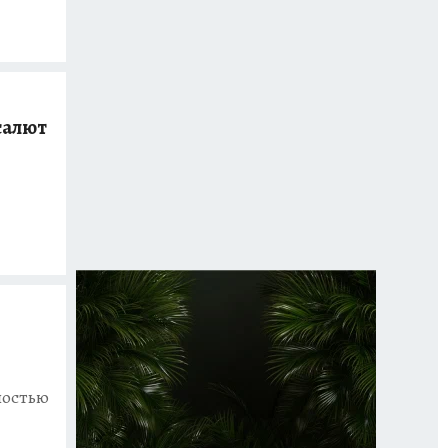
салют
постью