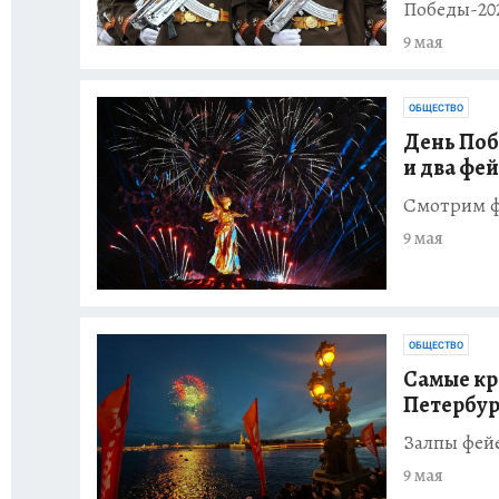
Победы-20
9 мая
ОБЩЕСТВО
День Поб
и два фе
Смотрим фо
9 мая
ОБЩЕСТВО
Самые кра
Петербур
Залпы фейе
9 мая