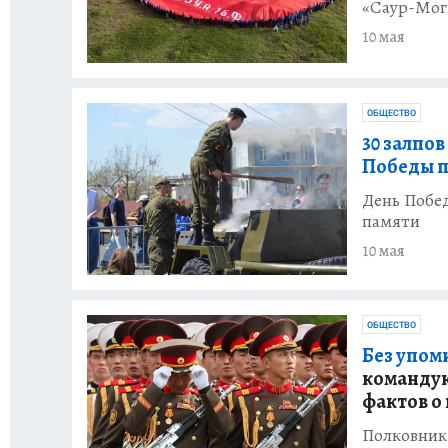
«Саур-Мог
10 мая
ОБЩЕСТВО
30 залпов
Победы п
День Побе
памяти
10 мая
ОБЩЕСТВО
Без упом
командую
фактов о
Полковник