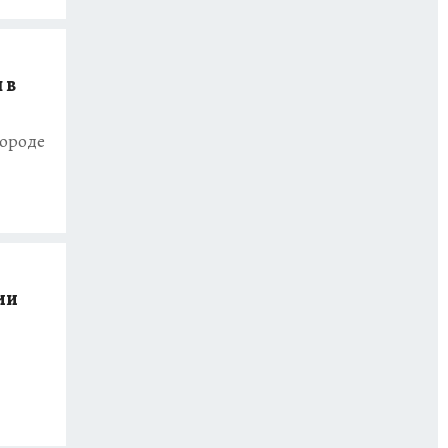
 в
городе
ии