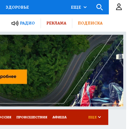
ЗДОРОВЬЕ
ЕЩЕ
ТЫ РОССИИ
РАДИО
РЕКЛАМА
ПОДПИСКА
КРЕТЫ
ПУТЕВОДИТЕЛЬ
 ЖЕЛЕЗА
ТУРИЗМ
Д ПОТРЕБИТЕЛЯ
ВСЕ О КП
ОССИЯ
ПРОИСШЕСТВИЯ
АФИША
ЕЩЕ