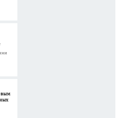
е
иями
овым
ьных