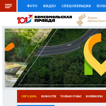
ФОТО
ВИДЕО
СПЕЦОПЕРАЦИЯ
ПОЛ
СОЦПОДДЕРЖКА
НАУКА
СПОРТ
КО
ВЫБОР ЭКСПЕРТОВ
ДОКТОР
ФИНАНС
КНИЖНАЯ ПОЛКА
ПРОГНОЗЫ НА СПОРТ
ПРЕСС-ЦЕНТР
НЕДВИЖИМОСТЬ
ТЕЛЕ
РАДИО КП
РЕКЛАМА
ТЕСТЫ
НОВОЕ 
СЕГОДНЯ:
НОВОСТИ
ТОЛЬКО У НАС
ВОЕНКОРЫ