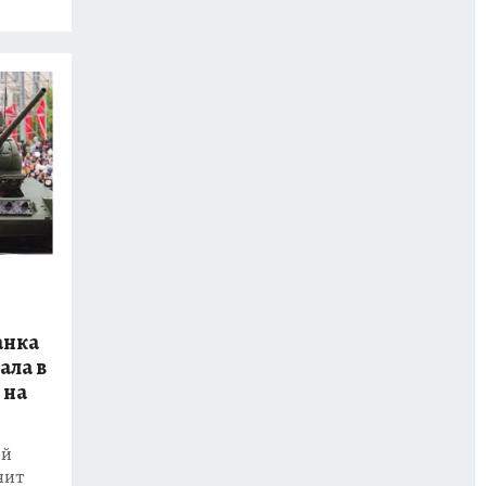
анка
ала в
 на
ой
нит