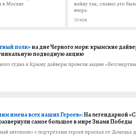
войну так, словно это был
 в Москве
вчера
10 мая
тный полк»
на дне Черного моря: крымские дайв
уникальную подводную акцию
нного судна в Крыму дайверы провели акцию «Бессмертн
им имена всех наших Героев»:
На легендарной «С
развернули самое большое в мире Знамя Победы
ый автополк» с портретами героев проехал от Донецка 