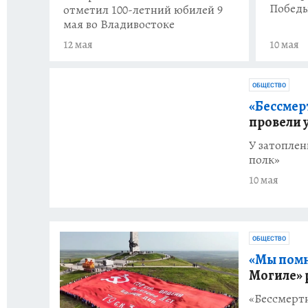
Победы
отметил 100-летний юбилей 9
мая во Владивостоке
12 мая
10 мая
ОБЩЕСТВО
«Бессмер
провели 
У затопле
полк»
10 мая
ОБЩЕСТВО
«Мы помн
Могиле» 
«Бессмертн