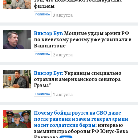
фильмы
3 августа
ПОЛИТИКА
Виктор Бут:
Мощные удары армии РФ
по киевскому режиму уже услышали в
Вашингтоне
2 августа
ПОЛИТИКА
Виктор Бут:
Украинцы специально
отравили американского сенатора
Грэма*
1 августа
ПОЛИТИКА
Почему бойцы рвутся на СВО даже
после ранения и зачем генерал армии
носит солдатские берцы:
интервью
замминистра обороны РФ Юнус-Бека
Евкурова
ВИДЕО