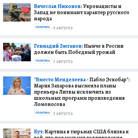
Вячеслав Никонов:
Укронацисты и
Запад не понимают характер русского
народа
4 августа
ПОЛИТИКА
Геннадий Зюганов:
Нынче в России
должен быть Победный урожай
3 августа
ПОЛИТИКА
"Вместо Менделеева
- Пабло Эскобар":
Мария Захарова высмеяла планы
премьера Литвы исключить из
школьных программ произведения
Ломоносова
3 августа
ПОЛИТИКА
Бут:
Картина в тюрьмах США близка к
той, что показывают голливудские