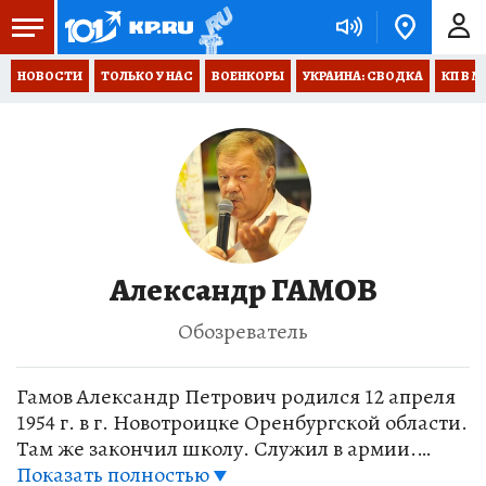
НОВОСТИ
ТОЛЬКО У НАС
ВОЕНКОРЫ
УКРАИНА: СВОДКА
КП В М
Александр ГАМОВ
Обозреватель
Гамов Александр Петрович родился 12 апреля
1954 г. в г. Новотроицке Оренбургской области.
Там же закончил школу. Служил в армии.
Окончил факультет журналистики Уральского
Показать полностью