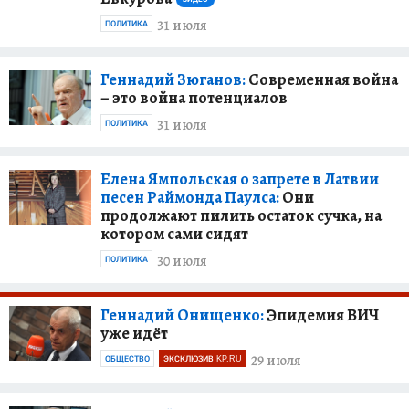
31 июля
ПОЛИТИКА
Геннадий Зюганов:
Современная война
– это война потенциалов
31 июля
ПОЛИТИКА
Елена Ямпольская о запрете в Латвии
песен Раймонда Паулса:
Они
продолжают пилить остаток сучка, на
котором сами сидят
30 июля
ПОЛИТИКА
Геннадий Онищенко:
Эпидемия ВИЧ
уже идёт
29 июля
ОБЩЕСТВО
ЭКСКЛЮЗИВ KP.RU