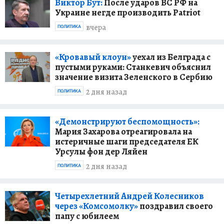
соавторстве с Любовью Моисеевой
Виктор Бут:
После ударов ВС РФ на
Украине негде производить Patriot
(«Комсомольская правда», Москва, 2012 г.),
«Прямая речь. В печать! В эфир! На сайт!» — в
вчера
ПОЛИТИКА
соавторстве с Любовью Моисеевой («Олма
Медиа Групп», Москва, 2015 г.), «Как сделать
«Кровавый клоун»
уехал из Белграда с
хорошее интервью... Мастер-класс! С
пустыми руками: Станкевич объяснил
лирическими отступлениями и секретными
значение визита Зеленского в Сербию
инструкциями» (издательство «Вече», Москва,
2 дня назад
ПОЛИТИКА
2018 г.), «Юрий ПОЛЯКОВ, Любовь
МОИСЕЕВА, Александр ГАМОВ. ЧЕСТНОЕ
«Демонстрируют беспомощность»:
КОМСОМОЛЬСКОЕ!» («Книжный мир»,
Мария Захарова отреагировала на
Москва, 2019 г.), «Комсомольский дневник
истеричные шаги председателя ЕК
Владимира Ресина». В 2-х томах. В соавторстве
Урсулы фон дер Ляйен
с Любовью Моисеевой. (Издание редакции
2 дня назад
ПОЛИТИКА
газеты «Московская перспектива», Москва,
1924 г.), «Речь прямая…» — в соавторстве с
Любовью Моисеевой (издательство «Вече»,
Четырехлетний Андрей Колесников
Москва, 2024 г.).
через «Комсомолку»
поздравил своего
папу с юбилеем