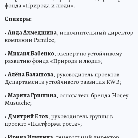
фонда «Природа и люди».
Спикеры:
•
Аида Ахмедшина
, исполнительный директор
компании Pamilee;
•
Михаил Бабенко
, эксперт по устойчивому
развитию фонда «Природа и люди»;
•
Алёна Балашова
, руководитель проектов
Департамента устойчивого развития RWB;
•
Марина Гришина
, основатель бренда Honey
Mustache;
•
Дмитрий Етов
, руководитель группы в
проекте «Платформа роста»;
•
Ирина Илюхина
, генеральный директор