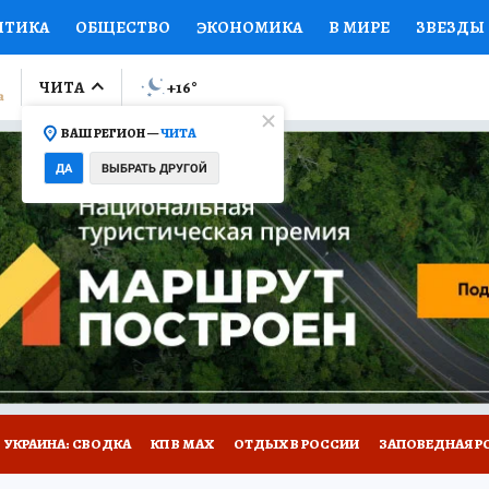
ИТИКА
ОБЩЕСТВО
ЭКОНОМИКА
В МИРЕ
ЗВЕЗДЫ
ЛУМНИСТЫ
ПРОИСШЕСТВИЯ
НАЦИОНАЛЬНЫЕ ПРОЕК
ЧИТА
+16
°
ВАШ РЕГИОН —
ЧИТА
Ы
ОТКРЫВАЕМ МИР
Я ЗНАЮ
СЕМЬЯ
ЖЕНСКИЕ СЕ
ДА
ВЫБРАТЬ ДРУГОЙ
ПРОМОКОДЫ
СЕРИАЛЫ
СПЕЦПРОЕКТЫ
ДЕФИЦИТ
ВИЗОР
КОЛЛЕКЦИИ
КОНКУРСЫ
РАБОТА У НАС
ГИ
НА САЙТЕ
УКРАИНА: СВОДКА
КП В МАХ
ОТДЫХ В РОССИИ
ЗАПОВЕДНАЯ Р