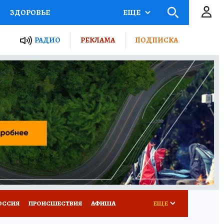
ЗДОРОВЬЕ
ЕЩЕ
ТЫ РОССИИ
РАДИО
РЕКЛАМА
ПОДПИСКА
КРЕТЫ
ПУТЕВОДИТЕЛЬ
 ЖЕЛЕЗА
ТУРИЗМ
Д ПОТРЕБИТЕЛЯ
ВСЕ О КП
ОССИЯ
ПРОИСШЕСТВИЯ
АФИША
ЕЩЕ