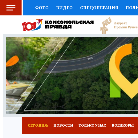
ФОТО
ВИДЕО
СПЕЦОПЕРАЦИЯ
ПОЛ
СОЦПОДДЕРЖКА
НАУКА
СПОРТ
КО
ВЫБОР ЭКСПЕРТОВ
ДОКТОР
ФИНАНС
КНИЖНАЯ ПОЛКА
ПРОГНОЗЫ НА СПОРТ
ПРЕСС-ЦЕНТР
НЕДВИЖИМОСТЬ
ТЕЛЕ
РАДИО КП
РЕКЛАМА
ТЕСТЫ
НОВОЕ 
СЕГОДНЯ:
НОВОСТИ
ТОЛЬКО У НАС
ВОЕНКОРЫ