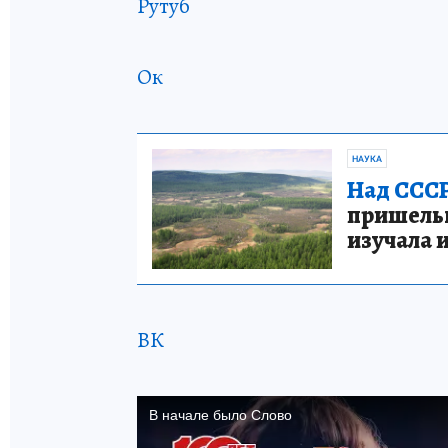
Рутуб
Ок
НАУКА
Над СССР
пришельце
изучала 
ВК