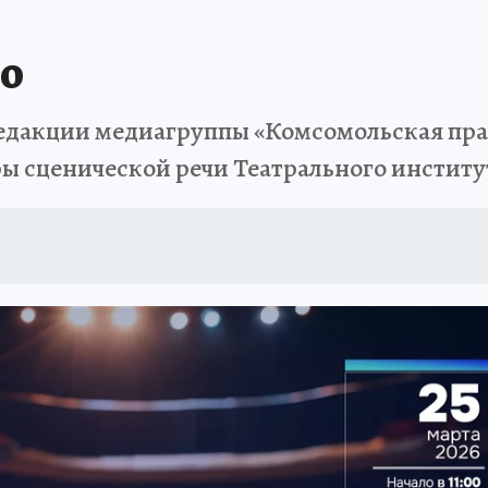
во
 в редакции медиагруппы «Комсомольская пр
ры сценической речи Театрального инстит