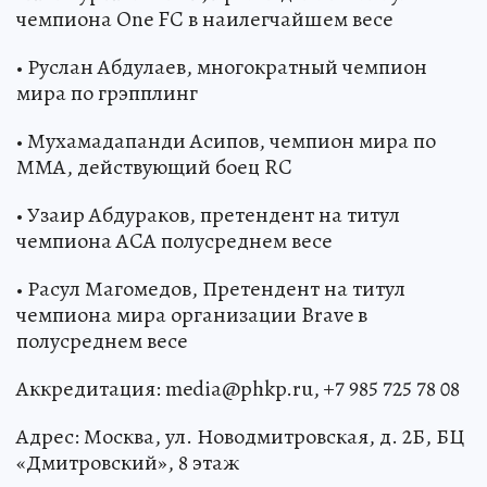
чемпиона One FC в наилегчайшем весе
• Руслан Абдулаев, многократный чемпион
мира по грэпплинг
• Мухамадапанди Асипов, чемпион мира по
ММА, действующий боец RC
• Узаир Абдураков, претендент на титул
чемпиона ACA полусреднем весе
• Расул Магомедов, Претендент на титул
чемпиона мира организации Brave в
полусреднем весе
Аккредитация: media@phkp.ru, +7 985 725 78 08
Адрес: Москва, ул. Новодмитровская, д. 2Б, БЦ
«Дмитровский», 8 этаж